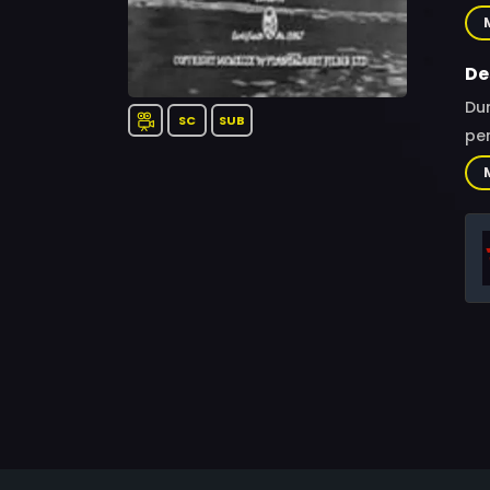
Pas
Rie
De
Dur
SC
SUB
per