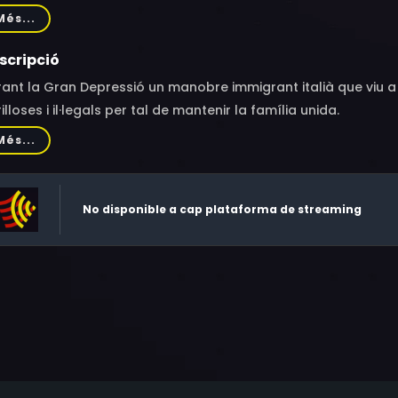
tell, Philo Hauser, Sid James, Karl Stepanek, Ina De La Haye,
Més...
tti, Charles Moffat
scripció
ant la Gran Depressió un manobre immigrant italià que viu a
illoses i il·legals per tal de mantenir la família unida.
Més...
No disponible a cap plataforma de streaming