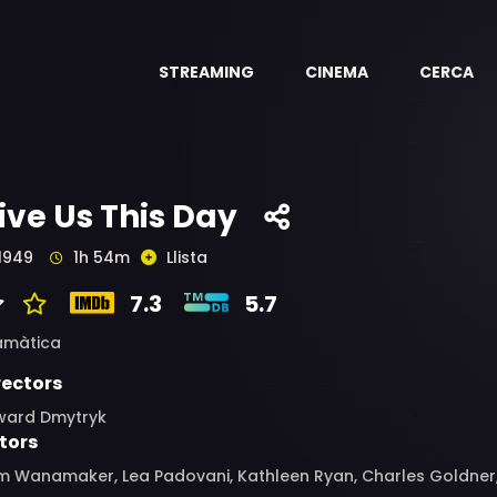
STREAMING
CINEMA
CERCA
ive Us This Day
1949
1h 54m
Llista
7.3
5.7
amàtica
rectors
ward Dmytryk
tors
m Wanamaker, Lea Padovani, Kathleen Ryan, Charles Goldner, 