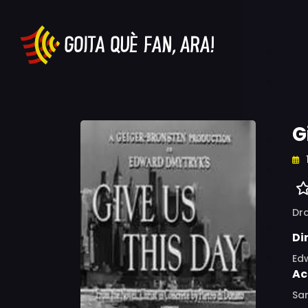
G
Dr
Di
Ed
Ac
Sa