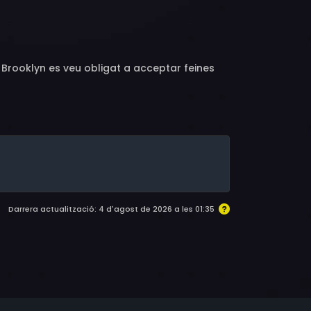
 Rosalie Crutchley, Ronan O'Casey, Robert
 Brooklyn es veu obligat a acceptar feines
Darrera actualització: 4 d'agost de 2026 a les 01:35