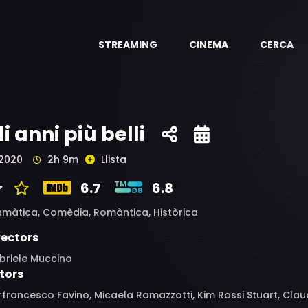
STREAMING
CINEMA
CERCA
li anni più belli
2020
2h 9m
Llista
6.7
6.8
amàtica,
Comèdia,
Romàntica,
Històrica
rectors
briele Muccino
tors
rfrancesco Favino, Micaela Ramazzotti, Kim Rossi Stuart, Cl