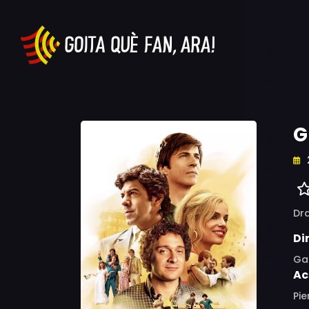
G
Dr
Di
Ga
Ac
Pie