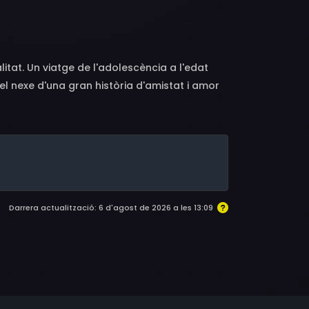
tteo De Buono, Mariano Rigillo, Francesco
ni, Antonella Valitutti, Matteo Zanotti,
litat. Un viatge de l'adolescència a l'edat
el nexe d'una gran història d'amistat i amor
 que explica qui som, d'on venim i també on
a que es repeteix amb les mateixes dinàmiques
Darrera actualització: 6 d'agost de 2026 a les 13:09