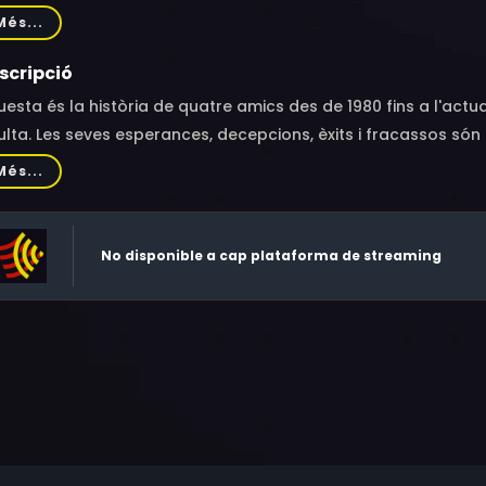
rone, Alma Noce, Francesco Centorame, Andrea Pittorino, Ma
Més...
uaroli, Paola Sotgiu, Fabrizio Nardi, Elisa Visari, Federica Flavo
naro Apicella, Titti Nuzzolese
scripció
esta és la història de quatre amics des de 1980 fins a l'actua
lta. Les seves esperances, decepcions, èxits i fracassos són 
 la transformació d'Itàlia com a teló de fons.Un gran mural
Més...
rem i qui seran els nostres fills. És el gran cercle de la vid
grat ser èpoques diferents.
No disponible a cap plataforma de streaming