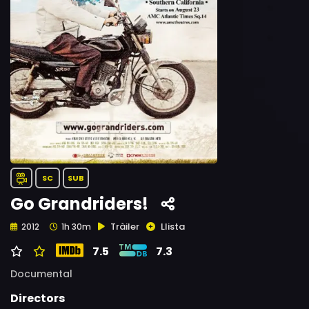
SC
SUB
Go Grandriders!
Tràiler
Llista
2012
1h 30m
7.5
7.3
Documental
Directors