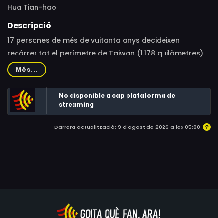
Hua Tian-hao
Descripció
17 persones de més de vuitanta anys decideixen
recórrer tot el perímetre de Taiwan (1.178 quilòmetres)
en moto. Hua Tien-hao segueix aquest grup de “Don
Més...
Quixots” durant tretze dies.
No disponible a cap plataforma de
streaming
Darrera actualització: 9 d'agost de 2026 a les 05:00