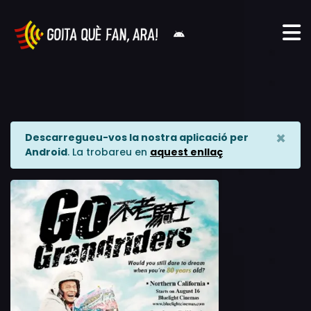
×
Descarregueu-vos la nostra aplicació per
Android
. La trobareu en
aquest enllaç