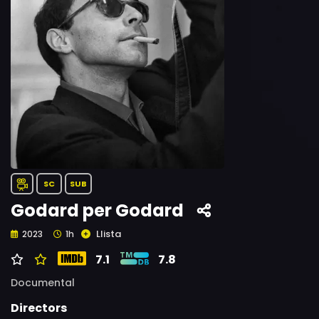
SC
SUB
Godard per Godard
Llista
2023
1h
7.1
7.8
Documental
Directors