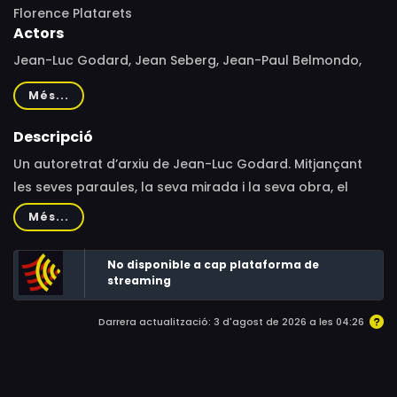
Florence Platarets
Actors
Jean-Luc Godard, Jean Seberg, Jean-Paul Belmondo,
François Truffaut, Anne-Marie Miéville, Dick Cavett,
Més...
Nathalie Baye, Johnny Hallyday, Claude Brasseur, Anne
Wiazemsky, Michel Piccoli, Serge Daney
Descripció
Un autoretrat d’arxiu de Jean-Luc Godard. Mitjançant
les seves paraules, la seva mirada i la seva obra, el
documental narra la història d’una vida de cinema, la
Més...
d’un home que sempre s’exigirà molt més a ell mateix,
fins al punt de fondre’s en el seu art.
No disponible a cap plataforma de
streaming
Darrera actualització: 3 d'agost de 2026 a les 04:26