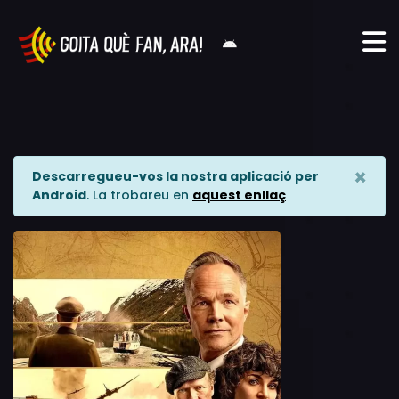
×
Descarregueu-vos la nostra aplicació per
Android
. La trobareu en
aquest enllaç