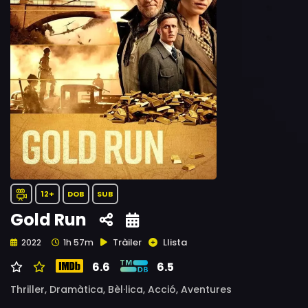
12+
DOB
SUB
Gold Run
Tràiler
Llista
2022
1h 57m
6.6
6.5
Thriller,
Dramàtica,
Bèl·lica,
Acció,
Aventures