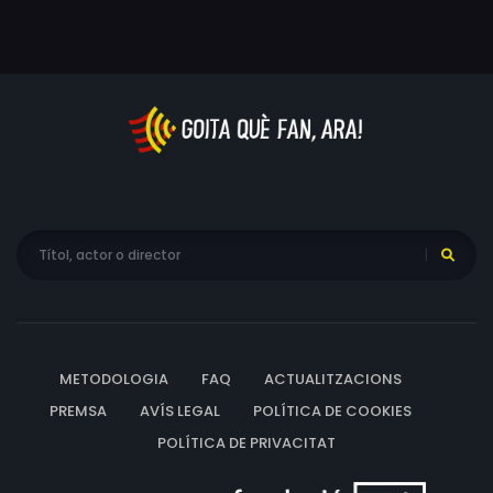
se de totes les reserves d'or de la nació. Però uns pocs
valents intentaran treure'l amagat just abans de
l'arribada dels alemanys.
METODOLOGIA
FAQ
ACTUALITZACIONS
PREMSA
AVÍS LEGAL
POLÍTICA DE COOKIES
POLÍTICA DE PRIVACITAT