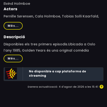
Eivind Holmboe
Actors
Pernille Sørensen, Cala Holmboe, Tobias Solli Kaarfald,
Alfred Lorentzen-Spydevold
Més...
Descripció
Disponibles els tres primers episodis.Ubicada a Oslo
l’any 1985, Golden Years és una original comèdia
protagonitzada per una família de hippies que
Més...
abandona la seva comuna i es topa de ple amb el
capitalisme.Noruega, 1985. Una dona antisistema
No disponible a cap plataforma de
decideix separar-se de la seva parella i abandonar
streaming
juntament amb els seus dos fills la comuna hippy en la
Darrera actualització: 4 d'agost de 2026 a les 15:41
qual sempre han viscut, traslladant-se a un Oslo cada
vegada més canviant. En aquesta nova realitat,
s’hauran de enfrontar de ple contra el capitalisme, la
socialdemocràcia i una creixent onada d’ideologia de