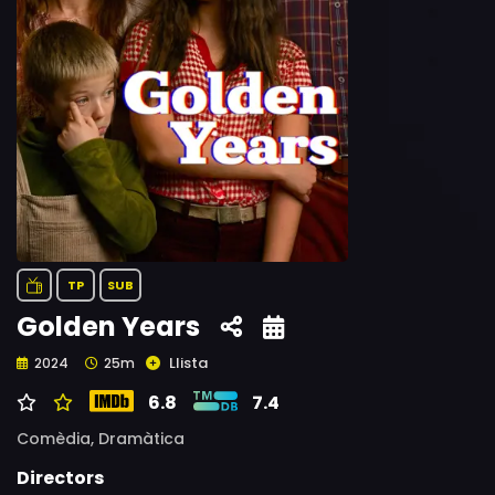
TP
SUB
Golden Years
Llista
2024
25m
6.8
7.4
Comèdia,
Dramàtica
Directors