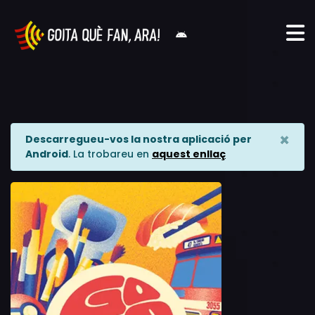
×
Descarregueu-vos la nostra aplicació per
Android
. La trobareu en
aquest enllaç