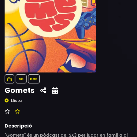
SC
DOB
Gomets
Llista
Descripció
"Gomets" és un pòdcast del SX3 per jugar en família al