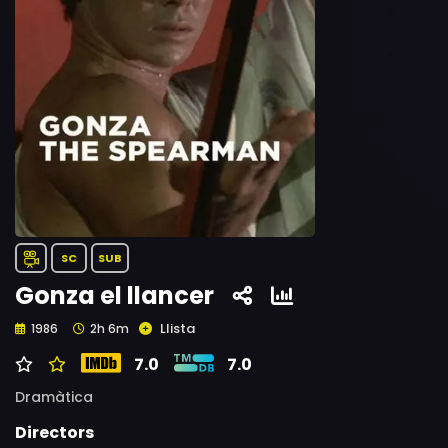
SC
SUB
Gonza el llancer
Llista
1986
2h 6m
7.0
7.0
Dramàtica
Directors