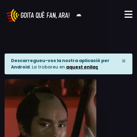
×
Descarregueu-vos la nostra aplicació per
Android
. La trobareu en
aquest enllaç