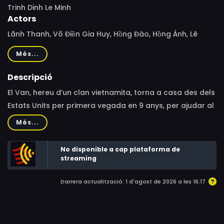
Trinh Dinh Le Minh
Actors
Lãnh Thanh, Võ Điền Gia Huy, Hồng Đào, Hồng Ánh, Lê
Thiện, Thanh Tú, Hữu Nghĩa, Lê Công Hoàng
Més...
Descripció
El Van, hereu d’un clan vietnamita, torna a casa des dels
Estats Units per primera vegada en 9 anys, per ajudar al
trasllat de la tomba del seu pare. Sorprèn a tota la
Més...
família quan arriba acompanyat de l’Ian, un jove
vietnamita nord-americà.
No disponible a cap plataforma de
streaming
Darrera actualització: 1 d'agost de 2026 a les 16:17