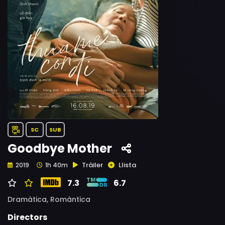
SC
SUB
Goodbye Mother
Tràiler
Llista
2019
1h 40m
7.3
6.7
Dramàtica,
Romàntica
Directors