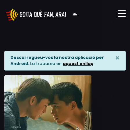
×
Descarregueu-vos la nostra aplicació per
Android
. La trobareu en
aquest enllaç