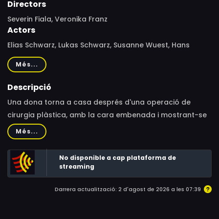
Directors
Severin Fiala, Veronika Franz
Actors
Elias Schwarz, Lukas Schwarz, Susanne Wuest, Hans
Escher, Elfriede Schatz, Karl Purker, Georg Deliovsky,
Més...
Christian Steindl, Christian Schatz, Erwin Schmalzbauer,
Michael Ande, Ruth Leuwerik
Descripció
Una dona torna a casa després d'una operació de
cirurgia plàstica, amb la cara embenada i mostrant-se
distant i obsessiva amb els seus fills. El canvi en la seva
Més...
personalitat farà que els nens es preguntin si és
realment la seva mare.
No disponible a cap plataforma de
streaming
Darrera actualització: 2 d'agost de 2026 a les 07:39