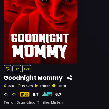
16+
SUB
Goodnight Mommy
Tràiler
Llista
2015
1h 40m
6.7
6.7
Terror,
Dramàtica,
Thriller,
Misteri