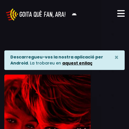
×
Descarregueu-vos la nostra aplicació per
Android
. La trobareu en
aquest enllaç