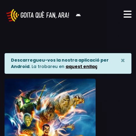
×
Descarregueu-vos la nostra aplicació per
Android
. La trobareu en
aquest enllaç