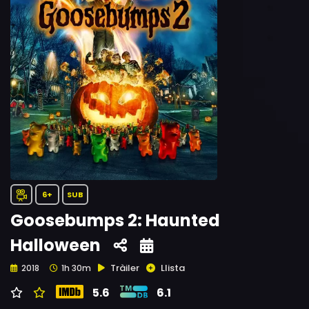
6+
SUB
Goosebumps 2: Haunted
Halloween
Tràiler
Llista
2018
1h 30m
5.6
6.1