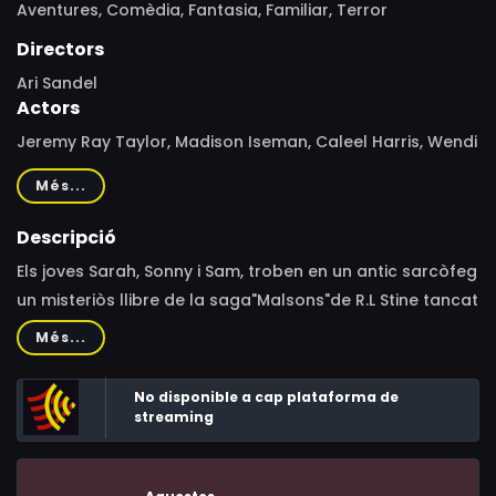
Aventures,
Comèdia,
Fantasia,
Familiar,
Terror
Directors
Ari Sandel
Actors
Jeremy Ray Taylor, Madison Iseman, Caleel Harris, Wendi
McLendon-Covey, Ken Jeong, Chris Parnell, Bryce Cass,
Més...
Peyton Wich, Shari Headley, Christian Finlayson, Matthew
J. Vasquez, Courtney Lauren Cummings, Jessi Goei, Drew
Descripció
Scheid, Tyler Silva, Sydney Bullock, Jason Looney,
Els joves Sarah, Sonny i Sam, troben en un antic sarcòfeg
Kendrick Cross, Déjá Dee, Brick Jackson, Krishnan Viren
un misteriòs llibre de la saga"Malsons"de R.L Stine tancat
Patel, Hallie Jackson, R.L. Stine, Katharine C. Lumpkin,
amb clau... I cometen l'errada d'obrir-lo.
Més...
Marsha Shackelford, Barry W. Jerald Jr., Mary Tricia
Froedge, Robert Hunt, Martin Skyler, Grace Toso, Calvin
No disponible a cap plataforma de
Wickham, Taylor Williams, Iyani Gwendolyn, Cheniqua
streaming
Litchmore, Hali J. Ross, Joe Marri, Cody Jenkins, Sherri
Millican, Scott Millican, Joseph N. Hardin, Alex T. Hill,
Benjamin Bladon, Mick Wingert, Jack Black, Braylon