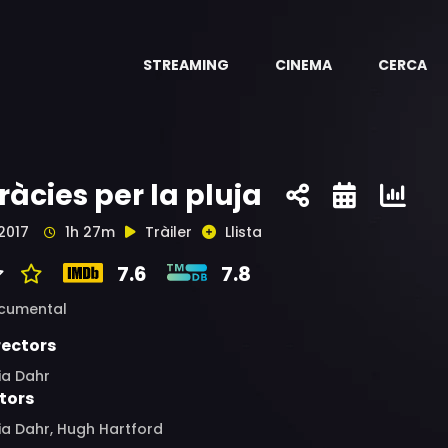
STREAMING
CINEMA
CERCA
ràcies per la pluja
2017
1h 27m
Tràiler
Llista
7.6
7.8
cumental
rectors
ia Dahr
tors
ia Dahr, Hugh Hartford