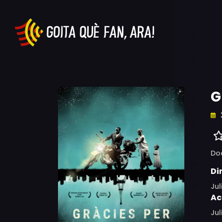
G
Do
Di
Jul
Ac
Jul