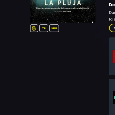
De
Dur
la 
TP
SUB