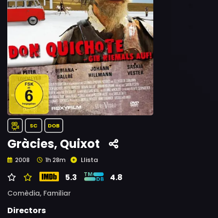
SC
DOB
Gràcies, Quixot
Llista
2008
1h 28m
5.3
4.8
Comèdia,
Familiar
Directors