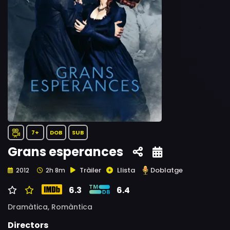
7+
DOB
SUB
Grans esperances
Tràiler
Llista
Doblatge
2012
2h 8m
6.3
6.4
Dramàtica,
Romàntica
Directors