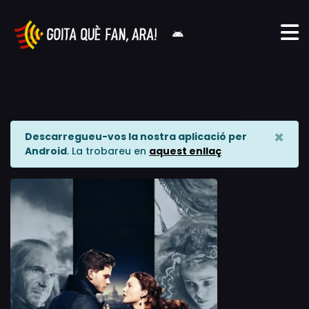
×
Descarregueu-vos la nostra aplicació per
Android
. La trobareu en
aquest enllaç