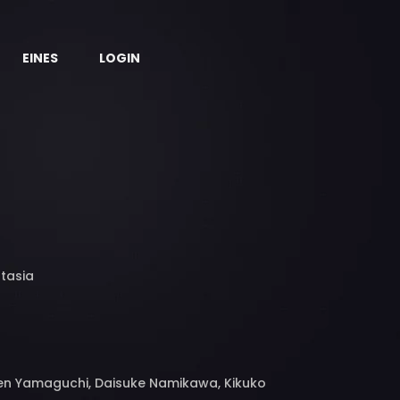
EINES
LOGIN
tasia
 Ken Yamaguchi, Daisuke Namikawa, Kikuko