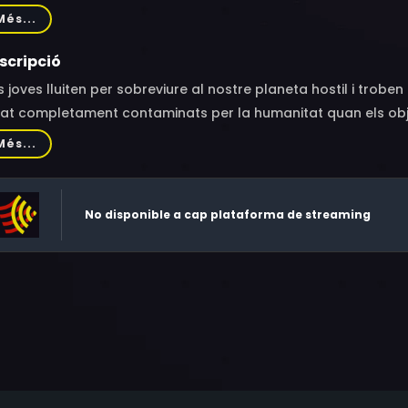
ue, Issei Futamata, Koichi Yamadera, Michio Hazama
Més...
scripció
 joves lluiten per sobreviure al nostre planeta hostil i troben 
tat completament contaminats per la humanitat quan els obje
Més...
No disponible a cap plataforma de streaming