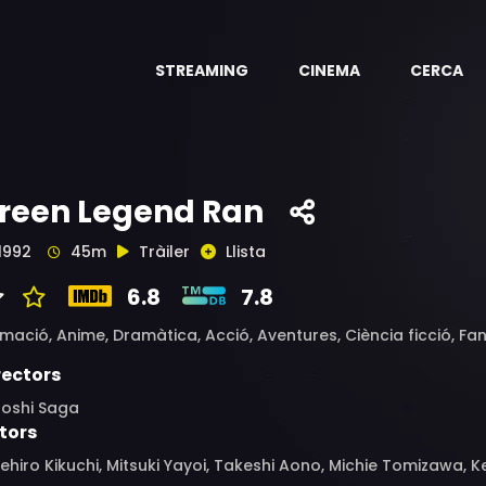
STREAMING
CINEMA
CERCA
reen Legend Ran
1992
45m
Tràiler
Llista
6.8
7.8
imació,
Anime,
Dramàtica,
Acció,
Aventures,
Ciència ficció,
Fan
rectors
toshi Saga
tors
ehiro Kikuchi, Mitsuki Yayoi, Takeshi Aono, Michie Tomizawa,