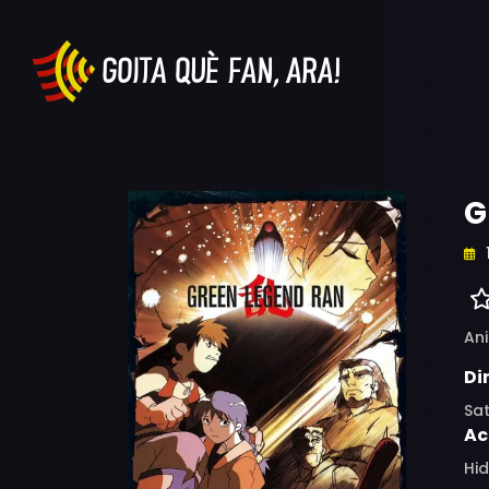
G
An
Di
Sa
Ac
Hid