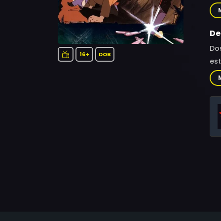
Ino
De
Dos
16+
DOB
es