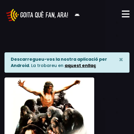
×
Descarregueu-vos la nostra aplicació per
Android
. La trobareu en
aquest enllaç