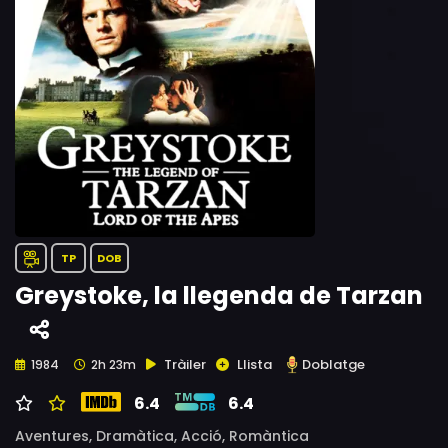
TP
DOB
Greystoke, la llegenda de Tarzan
Tràiler
Llista
Doblatge
1984
2h 23m
6.4
6.4
Aventures,
Dramàtica,
Acció,
Romàntica