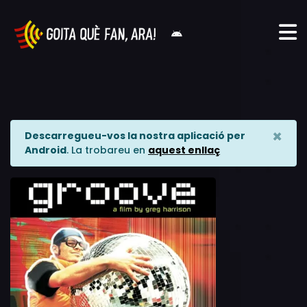
×
Descarregueu-vos la nostra aplicació per
Android
. La trobareu en
aquest enllaç