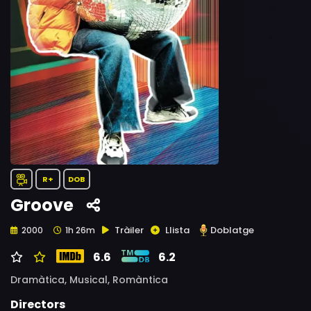
R+
DOB
Groove
Tràiler
Llista
Doblatge
2000
1h 26m
6.6
6.2
Dramàtica,
Musical,
Romàntica
Directors