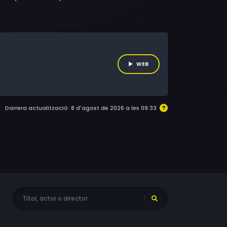
ies a tot l'Orient Mitjà. El 2019, els Estats
acions terroristes.
WEB
Darrera actualització: 8 d'agost de 2026 a les 09:33