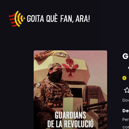
G
Do
De
Per
con