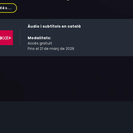
olució apliquen aquesta estratègia finançant una xarxa de milíc
Més...
ts, un altre objectiu important, els inclou a la llista d'organitz
Àudio i subtítols en català
Modalitats:
Accés gratuït
Fins el 21 de març de 2028