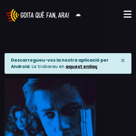
×
Descarregueu-vos la nostra aplicació per
Android
. La trobareu en
aquest enllaç