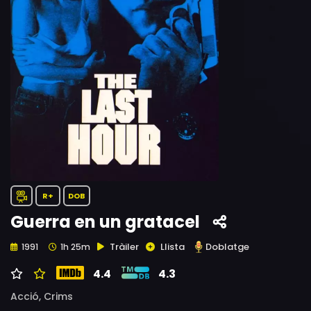
R+
DOB
Guerra en un gratacel
Tràiler
Llista
Doblatge
1991
1h 25m
4.4
4.3
Acció,
Crims