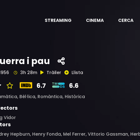
STREAMING
CINEMA
CERCA
uerra i pau
1956
3h 28m
Tràiler
Llista
6.7
6.6
amàtica,
Bèl·lica,
Romàntica,
Històrica
rectors
g Vidor
tors
rey Hepburn, Henry Fonda, Mel Ferrer, Vittorio Gassman, Her