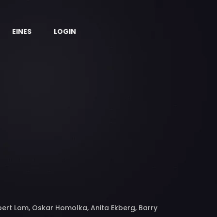
EINES
LOGIN
bert Lom, Oskar Homolka, Anita Ekberg, Barry