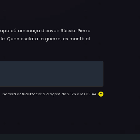
arminati, Milly Vitale, Lea Seidl, Anna Maria
nn
Napoleó amenaça d'envair Rússia. Pierre
oble. Quan esclata la guerra, es manté al
tov, una acollidora família aristocràtica, en
Darrera actualització: 2 d'agost de 2026 a les 09:44