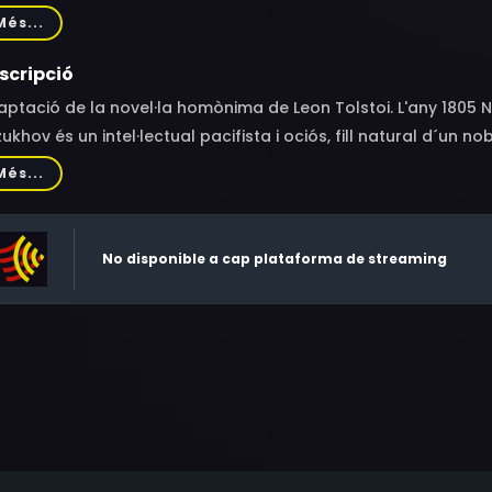
es, May Britt, Jeremy Brett, John Mills, Helmut Dantine, Tullio C
Més...
rero, Wilfrid Lawson, Patrick Crean, Sean Barrett, Gertrude Fly
scripció
ptació de la novel·la homònima de Leon Tolstoi. L'any 1805 
ukhov és un intel·lectual pacifista i ociós, fill natural d´un n
ge de la contesa i freqüenta la casa dels seus amics els Ros
Més...
 brilla pel seu encant i generositat Natasha.
No disponible a cap plataforma de streaming