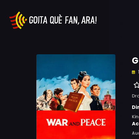
G
Dr
Di
Kin
Ac
Aud