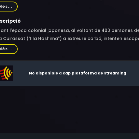
ong-hee, Kim Min-jae, Shin Seung-hwan, Kim Yae-eun, Jo Kyun
Més...
ng-eun, Kwon Han-sol, Park Seong-il, Uhm Ji-sung, Shin Hyun
ong-min, Hwang Byeng-gug, Lee Yu-mi, Park Kyung-man, Ki Ji
scripció
ant l'època colonial japonesa, al voltant de 400 persones d
lla Cuirassat ("Illa Hashima") a extreure carbó, intenten escap
Més...
No disponible a cap plataforma de streaming