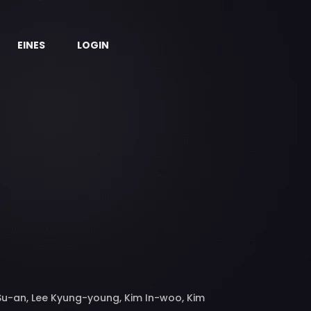
EINES
LOGIN
Su-an, Lee Kyung-young, Kim In-woo, Kim