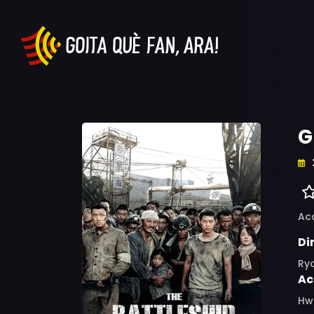
G
Ac
Di
Ry
Ac
Hwa