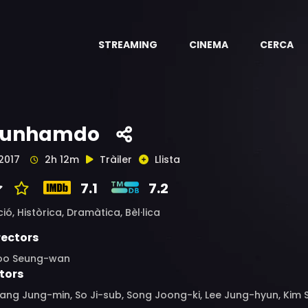
STREAMING
CINEMA
CERCA
unhamdo
2017
2h 12m
Tràiler
Llista
7.1
7.2
ció,
Històrica,
Dramàtica,
Bèl·lica
rectors
oo Seung-wan
tors
ng Jung-min, So Ji-sub, Song Joong-ki, Lee Jung-hyun, Kim 