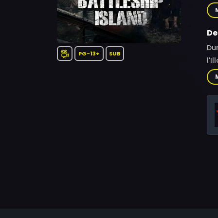
Jo
Ju
Se
De
Dur
PG-13+
SUB
l'I