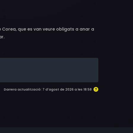
g-hyun, Kim Kyu-baek, Yoon Dae-yeul, Lee
-tak, Yoon Kyung-ho, Kim Bo-yoon, Ham
n-woo, Bae Je-gi
e Corea, que es van veure obligats a anar a
ar.
Darrera actualització: 7 d'agost de 2026 a les 18:58