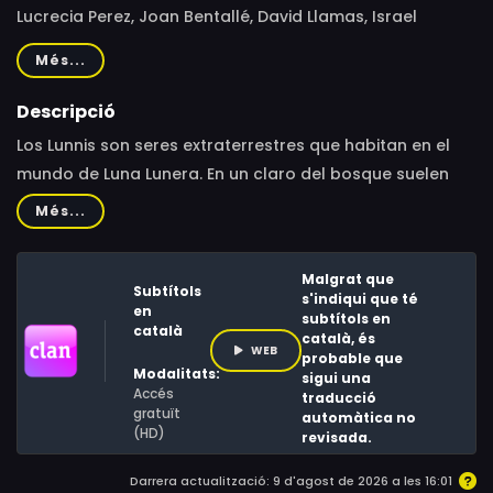
Lucrecia Perez, Joan Bentallé, David Llamas, Israel
Fernández
Més...
Descripció
Los Lunnis son seres extraterrestres que habitan en el
mundo de Luna Lunera. En un claro del bosque suelen
encontrar a Lucrecia, que narra antiguas leyendas o las
Més...
peripecias de personajes históricos.
Malgrat que
Subtítols
s'indiqui que té
en
subtítols en
català
català, és
WEB
probable que
Modalitats:
sigui una
Accés
traducció
gratuït
automàtica no
(HD)
revisada.
Darrera actualització: 9 d'agost de 2026 a les 16:01