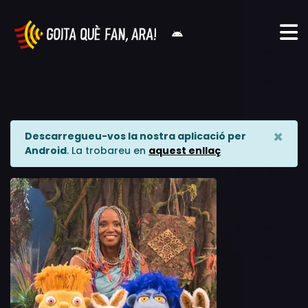
×
Descarregueu-vos la nostra aplicació per
Android
. La trobareu en
aquest enllaç