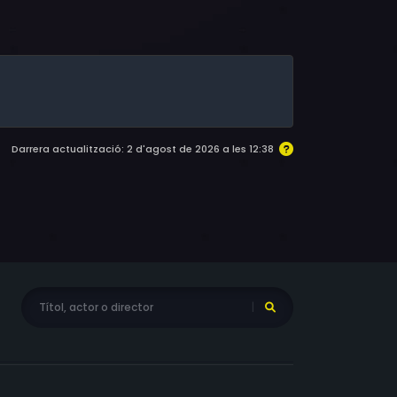
lson, David Moscow, Jeryl Prescott, Juanita
 Durning, David Shackelford, Don Oscar Smith,
Darrera actualització: 2 d'agost de 2026 a les 12:38