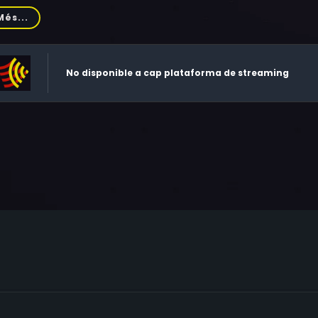
u Billingslea, Nelson Lee, Trevor Wright, Christopher Allen Ne
Més...
nings, Scott G. Anderson, Lola Davidson, Brian Klugman, Judy
nathan Terry
No disponible a cap plataforma de streaming