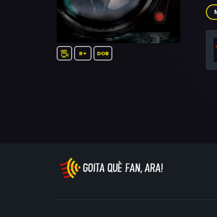
Bea
Jen
Jo
R+
DOB