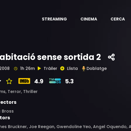
STREAMING
CINEMA
CERCA
abitació sense sortida 2
2008
1h 26m
Tràiler
Llista
Doblatge
4.9
5.3
ims,
Terror,
Thriller
rectors
c Bross
tors
es Bruckner, Joe Reegan, Gwendoline Yeo, Angel Oquendo, And