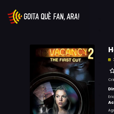
H
Cr
Di
Eri
Ac
Agn