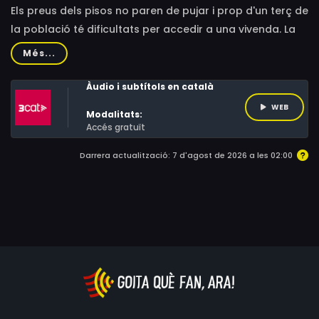
Els preus dels pisos no paren de pujar i prop d'un terç de
la població té dificultats per accedir a una vivenda. La
crisi de l'habitatge afecta persones vulnerables, però
Més...
també a les que tenen uns ingressos regulars.
Àudio i subtítols en català
WEB
Modalitats:
Accés gratuït
Darrera actualització: 7 d'agost de 2026 a les 02:00