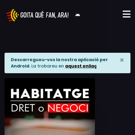
×
Descarregueu-vos la nostra aplicació per
Android
. La trobareu en
aquest enllaç