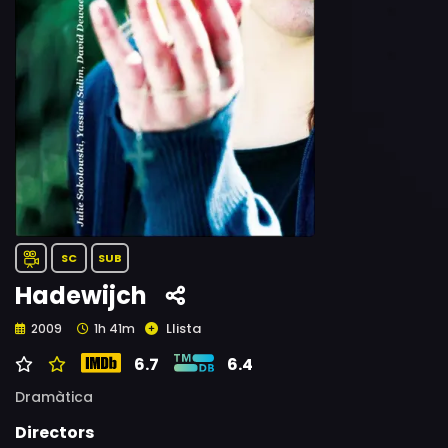
SC
SUB
Hadewijch
Llista
2009
1h 41m
6.7
6.4
Dramàtica
Directors