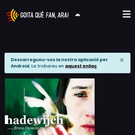
×
Descarregueu-vos la nostra aplicació per
Android
. La trobareu en
aquest enllaç