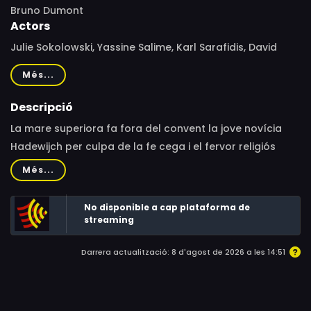
Bruno Dumont
Actors
Julie Sokolowski, Yassine Salime, Karl Sarafidis, David
Dewaele, Brigitte Mayeux-Clerget, Michelle Ardenne,
Més...
Sabrina Lechêne, Marie Castelain, Luc-François
Bouyssonie
Descripció
La mare superiora fa fora del convent la jove novícia
Hadewijch per culpa de la fe cega i el fervor religiós
desmesurat que professa la noia. A partir d’aleshores
Més...
Hadewijch torna a ser Céline, una noia de vint anys filla
d’un diplomàtic.
No disponible a cap plataforma de
streaming
Darrera actualització: 8 d'agost de 2026 a les 14:51