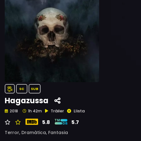
SC
SUB
Hagazussa
Tràiler
Llista
2018
1h 42m
5.8
5.7
Terror,
Dramàtica,
Fantasia