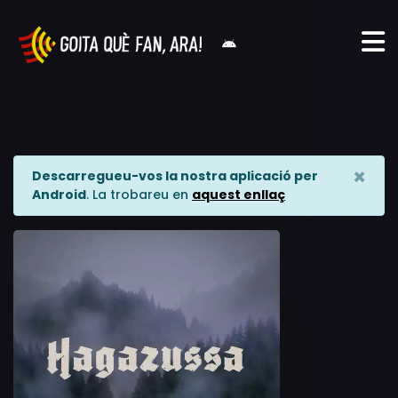
×
Descarregueu-vos la nostra aplicació per
Android
. La trobareu en
aquest enllaç