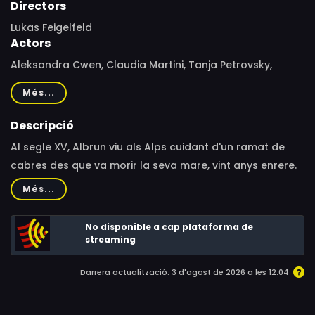
Directors
Lukas Feigelfeld
Actors
Aleksandra Cwen, Claudia Martini, Tanja Petrovsky,
Haymon Maria Buttinger, Celina Peter, Gerdi Marlen
Més...
Simon, Franz Stadler, Thomas Petruo, Judith Geerts, Kilian
Abeltshauser, Maximilian Hinterberger, Richard Gerum,
Descripció
Leona Berner, Fabienne Peter, Malena Berner, Iris Berner,
Al segle XV, Albrun viu als Alps cuidant d'un ramat de
Andrea Esletzbichler, Martin Eisl, Benjamin Travincek,
cabres des que va morir la seva mare, vint anys enrere.
Simon Lubinski
Un dia, s'adona que hi ha una presència sinistra dins el
Més...
bosc, i la por farà que la seva realitat comenci a ser un
malson.
No disponible a cap plataforma de
streaming
Darrera actualització: 3 d'agost de 2026 a les 12:04