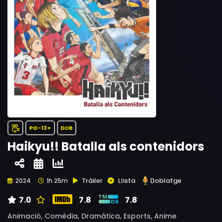
PG-13+
DOB
Haikyu!! Batalla als contenidors
Tràiler
Llista
Doblatge
2024
1h 25m
7.0
7.8
7.8
Animació,
Comèdia,
Dramàtica,
Esports,
Anime