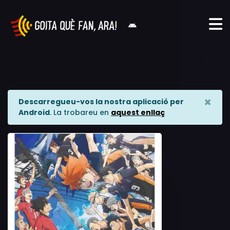
×
Descarregueu-vos la nostra aplicació per
Android
. La trobareu en
aquest enllaç