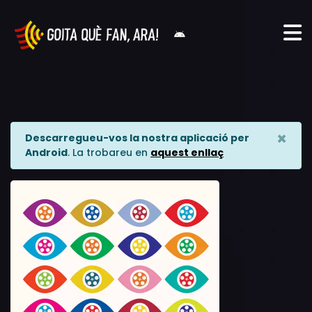
×
Descarregueu-vos la nostra aplicació per
Android
. La trobareu en
aquest enllaç