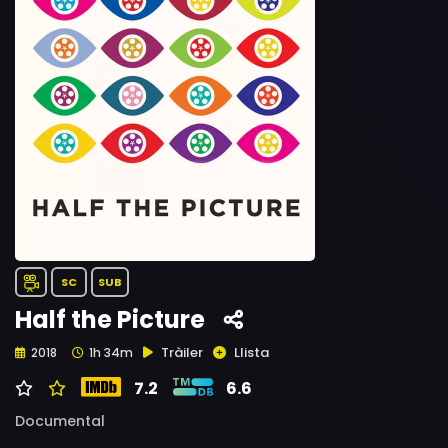
SC
SUB
Half the Picture
Tràiler
Llista
2018
1h 34m
7.2
6.6
Documental