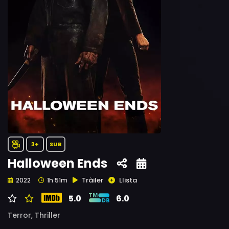
3+
SUB
Halloween Ends
Tràiler
Llista
2022
1h 51m
5.0
6.0
Terror,
Thriller