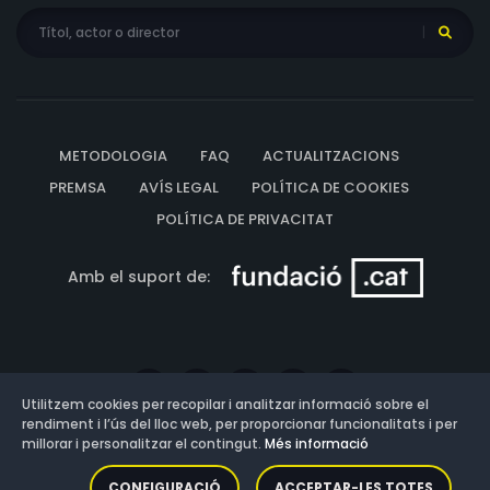
METODOLOGIA
FAQ
ACTUALITZACIONS
PREMSA
AVÍS LEGAL
POLÍTICA DE COOKIES
POLÍTICA DE PRIVACITAT
Amb el suport de:
Utilitzem cookies per recopilar i analitzar informació sobre el
rendiment i l’ús del lloc web, per proporcionar funcionalitats i per
millorar i personalitzar el contingut.
Més informació
Versió: 3.13.0.202607011342
CONFIGURACIÓ
ACCEPTAR-LES TOTES