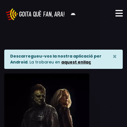
×
Descarregueu-vos la nostra aplicació per
Android
. La trobareu en
aquest enllaç