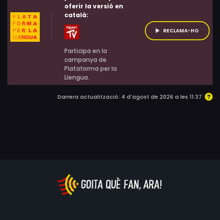
Michael decideix visitar el seu poble natal amb un únic
oferir la versió en
català:
objectiu...
RECLAMA-HO
Participa en la
campanya de
Plataforma per la
Llengua.
Darrera actualització: 4 d'agost de 2026 a les 11:37