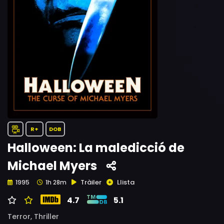
R+
DOB
Halloween: La maledicció de
Michael Myers
Tràiler
Llista
1995
1h 28m
4.7
5.1
Terror,
Thriller