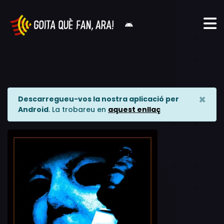
×
Descarregueu-vos la nostra aplicació per
Android
. La trobareu en
aquest enllaç