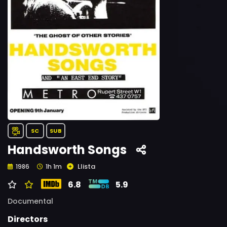
SC
SUB
Handsworth Songs
Llista
1986
1h 1m
6.8
5.9
Documental
Directors