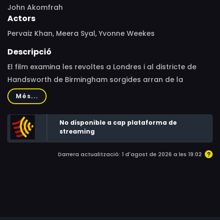
John Akomfrah
Actors
Pervaiz Khan, Meera Syal, Yvonne Weekes
Descripció
El film examina les revoltes a Londres i al districte de
Handsworth de Birmingham sorgides arran de la
repressió policial envers la comunitat negra.
Més...
No disponible a cap plataforma de
streaming
Darrera actualització: 1 d'agost de 2026 a les 19:02