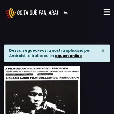
×
Descarregueu-vos la nostra aplicació per
Android
. La trobareu en
aquest enllaç