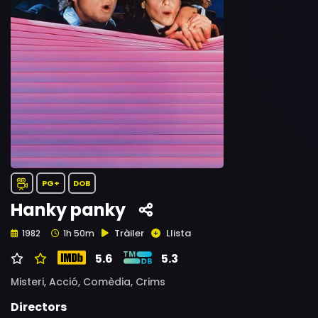
PG+
DOB
Hanky panky
Tràiler
Llista
1982
1h 50m
5.6
5.3
Misteri,
Acció,
Comèdia,
Crims
Directors