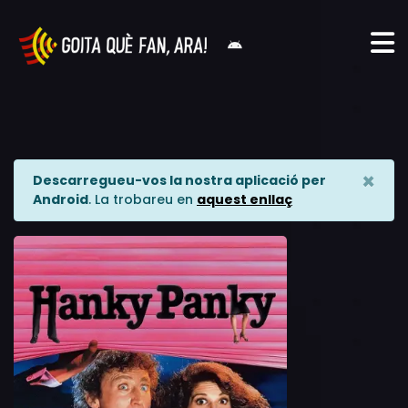
×
Descarregueu-vos la nostra aplicació per
Android
. La trobareu en
aquest enllaç