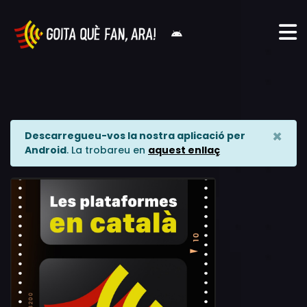
×
Descarregueu-vos la nostra aplicació per
Android
. La trobareu en
aquest enllaç