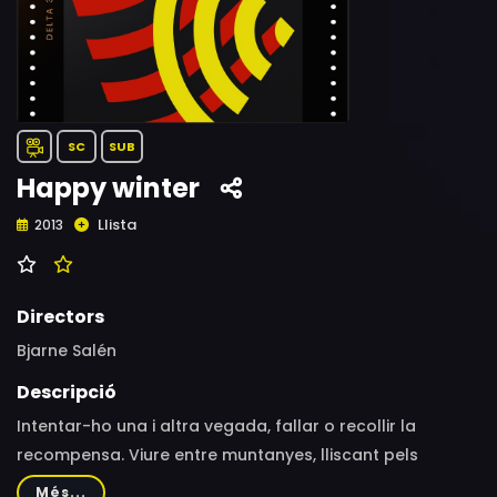
SC
SUB
Happy winter
Llista
2013
Directors
Bjarne Salén
Descripció
Intentar-ho una i altra vegada, fallar o recollir la
recompensa. Viure entre muntanyes, lliscant pels
pendents, enmig dels núvols i l'aire fred. La vida pot ser
Més...