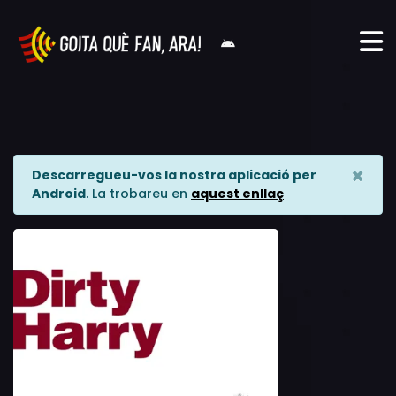
×
Descarregueu-vos la nostra aplicació per
Android
. La trobareu en
aquest enllaç