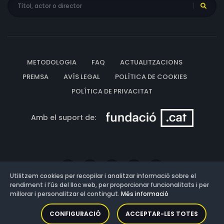
METODOLOGIA
FAQ
ACTUALITZACIONS
PREMSA
AVÍS LEGAL
POLÍTICA DE COOKIES
POLÍTICA DE PRIVACITAT
Amb el suport de:
Utilitzem cookies per recopilar i analitzar informació sobre el
rendiment i l’ús del lloc web, per proporcionar funcionalitats i per
millorar i personalitzar el contingut.
Més informació
Versió: 3.13.0.202607011342
CONFIGURACIÓ
ACCEPTAR-LES TOTES