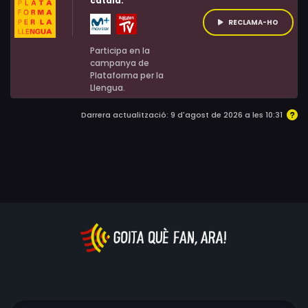
català:
Diane Darnell, Lolita Rios, Stephen Zacks, Jauna D'Amico,
RECLAMA-HO
Charles Washburn, John Allen Vick, Boyd 'Red' Morgan,
Dean Webber
Participa en la
campanya de
Plataforma per la
Llengua.
Darrera actualització: 9 d'agost de 2026 a les 10:31