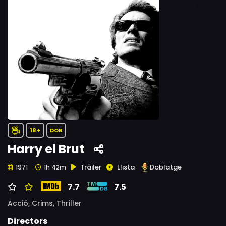
18+
DOB
Harry el Brut
Tràiler
Llista
Doblatge
1971
1h 42m
7.7
7.5
Acció,
Crims,
Thriller
Directors