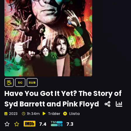
SC
SUB
Have You Got It Yet? The Story of
Syd Barrett and Pink Floyd
Tràiler
Llista
2023
1h 34m
7.4
7.3