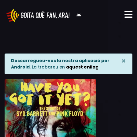
×
Descarregueu-vos la nostra aplicació per
Android
. La trobareu en
aquest enllaç