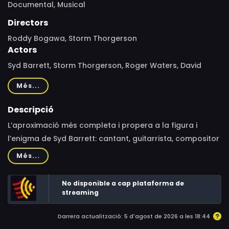
Documental,
Musical
Directors
Roddy Bogawa, Storm Thorgerson
Actors
Syd Barrett, Storm Thorgerson, Roger Waters, David
Gilmour, Nick Mason, Richard Wright, Noel Fielding, Tom
Més...
Stoppard, Pete Townshend, Graham Coxon, Andrew
VanWyngarden, Mick Rock, Rosemary Breen
Descripció
L’aproximació més completa i propera a la figura i
l’enigma de Syd Barrett: cantant, guitarrista, compositor
i líder dels primers Pink Floyd, fins que la seva fràgil salut
Més...
mental malmesa pels al·lucinògens el va abocar a
dècades de reclusió. Una miríada de veus (amics de la
No disponible a cap plataforma de
infància, xicotes, companys de l’escola d’art, companys
streaming
de banda, fans il·lustres i psicòlegs) miren de desxifrar
Darrera actualització: 5 d'agost de 2026 a les 18:44
el talent, el magnetisme i la intel·ligència ferotges així