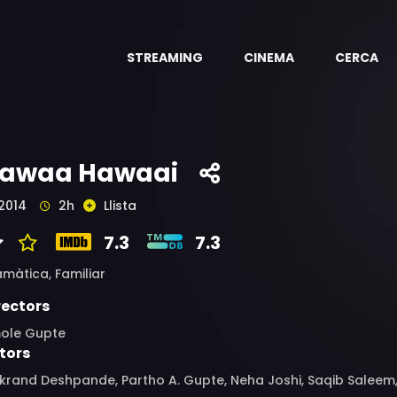
STREAMING
CINEMA
CERCA
awaa Hawaai
2014
2h
Llista
7.3
7.3
amàtica,
Familiar
rectors
ole Gupte
tors
rand Deshpande, Partho A. Gupte, Neha Joshi, Saqib Saleem,