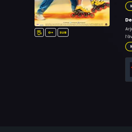
An
De
Arj
G+
SUB
l’à