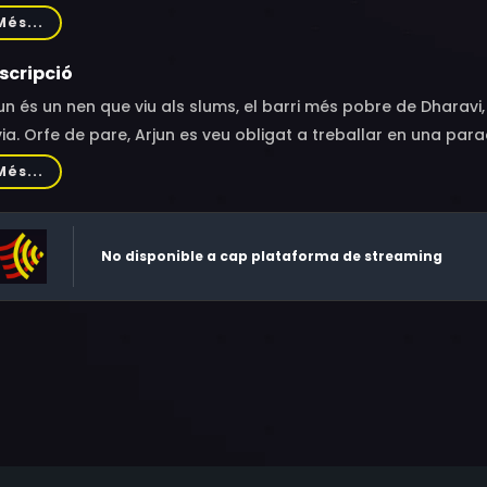
uj Sachdeva
Més...
scripció
un és un nen que viu als slums, el barri més pobre de Dhara
via. Orfe de pare, Arjun es veu obligat a treballar en una pa
Més...
No disponible a cap plataforma de streaming