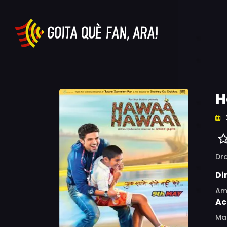
H
Dr
Di
Am
Ac
Mak