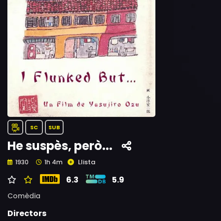
SC
SUB
He suspès, però...
Llista
1930
1h 4m
6.3
5.9
Comèdia
Directors