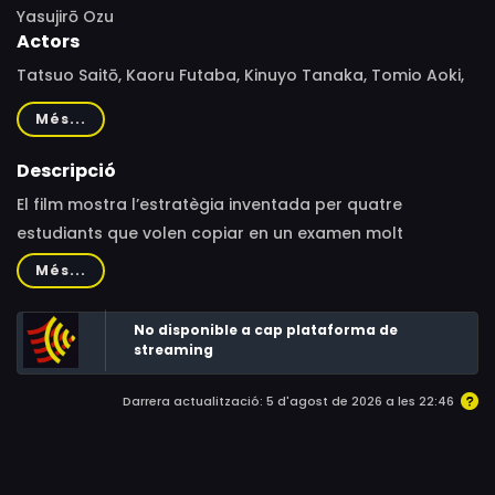
Yasujirō Ozu
Actors
Tatsuo Saitō, Kaoru Futaba, Kinuyo Tanaka, Tomio Aoki,
Hiroshi Mikura, Ikkō Ōkuni, Chishū Ryū, Kenji Satome, Ichirō
Més...
Tsukida, Hiroo Wakabayashi, Fusao Yamada, Goro
Yokoyama, Debuo Yôko, Tokio Seki
Descripció
El film mostra l’estratègia inventada per quatre
estudiants que volen copiar en un examen molt
important. Ens trobem davant una altra comèdia
Més...
estudiantil, inspirada lleugerament en un film anterior,
"M’he graduat, però…", parcialment desaparegut.
No disponible a cap plataforma de
streaming
Darrera actualització: 5 d'agost de 2026 a les 22:46