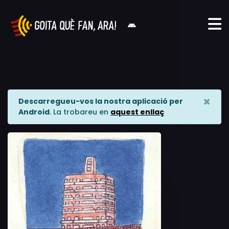
×
Descarregueu-vos la nostra aplicació per
Android
. La trobareu en
aquest enllaç