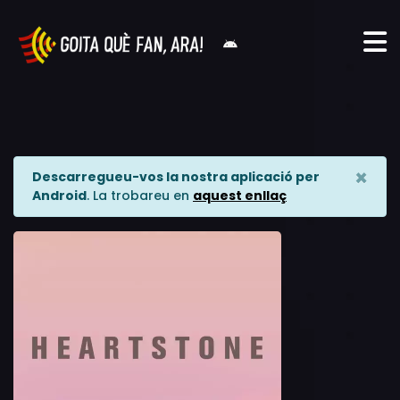
×
Descarregueu-vos la nostra aplicació per
Android
. La trobareu en
aquest enllaç