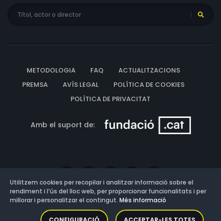
METODOLOGIA
FAQ
ACTUALITZACIONS
PREMSA
AVÍS LEGAL
POLÍTICA DE COOKIES
POLÍTICA DE PRIVACITAT
Amb el suport de:
Utilitzem cookies per recopilar i analitzar informació sobre el
rendiment i l’ús del lloc web, per proporcionar funcionalitats i per
millorar i personalitzar el contingut.
Més informació
Versió: 3.13.0.202607011342
CONFIGURACIÓ
ACCEPTAR-LES TOTES