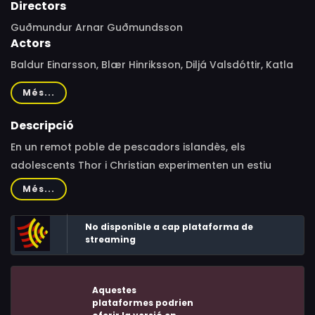
Directors
Guðmundur Arnar Guðmundsson
Actors
Baldur Einarsson, Blær Hinriksson, Diljá Valsdóttir, Katla
Njálsdóttir, Nína Dögg Filippusdóttir, Sveinn Ólafur
Més...
Gunnarsson, Søren Malling, Nanna Kristín Magnúsdóttir,
Gunnar Jónsson, Jónína Þórdís Karlsdóttir, Rán
Descripció
Ragnarsdóttir, Daniel Hans Erlendsson, Theodór Pálsson,
En un remot poble de pescadors islandès, els
Sveinn Sigurbjörnsson
adolescents Thor i Christian experimenten un estiu
turbulent quan l’un tracta de conquistar una noia
Més...
mentre l’altre descobreix els seus sentiments cap al seu
millor amic.
No disponible a cap plataforma de
streaming
Aquestes
plataformes podrien