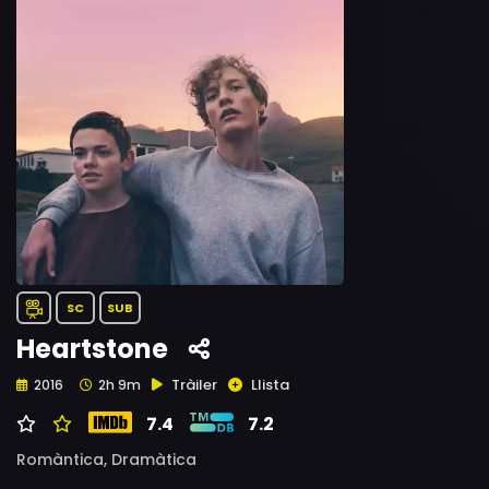
SC
SUB
Heartstone
Tràiler
Llista
2016
2h 9m
7.4
7.2
Romàntica,
Dramàtica