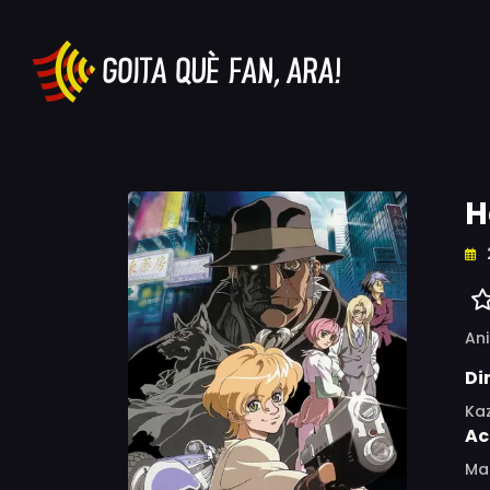
H
An
Di
Ka
Ac
Mas