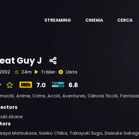
STREAMING
CINEMA
CERCA
eat Guy J
2002
24m
Tràiler
Llista
7.0
6.6
imació,
Anime,
Crims,
Acció,
Aventures,
Ciència ficció,
Fantasi
rectors
zuki Akane
tors
aya Matsukaze, Saeko Chiba, Takayuki Sugo, Daisuke Sakaguch