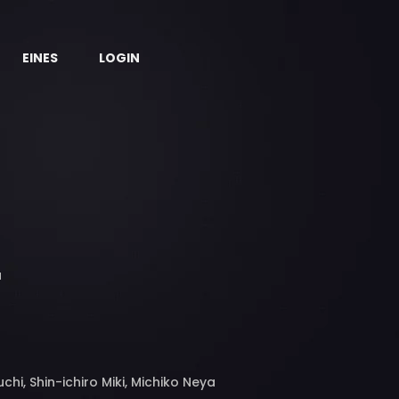
EINES
LOGIN
a
i, Shin-ichiro Miki, Michiko Neya