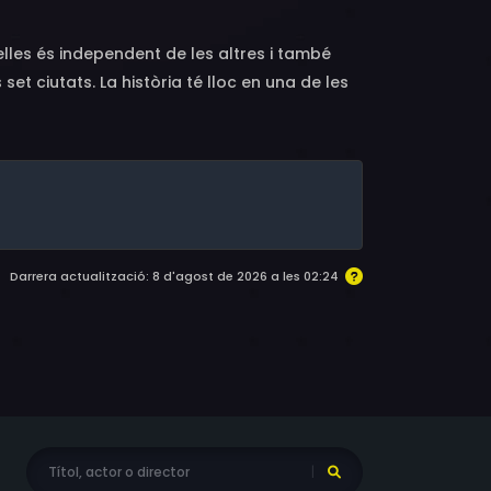
'elles és independent de les altres i també
set ciutats. La història té lloc en una de les
bre l'oceà, d'uns 30km de diàmetre) La torre
rmes gratacels d'habitatges al voltant. La
oria dels crims. Daisuke Aurora és l'oficial de
 als fets i evitar que es produeixin. A
ia i humanitat, però no obstant això, ell en
c, va ser assassinat per terroristes. Per sort
Darrera actualització: 8 d'agost de 2026 a les 02:24
 Jay.