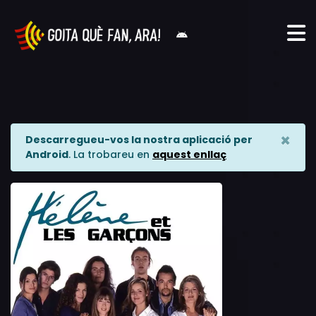
×
Descarregueu-vos la nostra aplicació per
Android
. La trobareu en
aquest enllaç