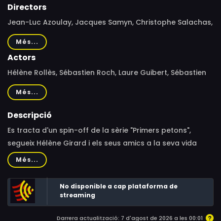
Directors
Jean-Luc Azoulay, Jacques Samyn, Christophe Salachas,
Gérard Espinasse, Marianne Fossorier
Més...
Actors
Hélène Rollès, Sébastien Roch, Laure Guibert, Sébastien
Courivaud, Karine Lollichon, Patrick Puydebat
Més...
Descripció
Es tracta d'un spin-off de la sèrie "Primers petons",
segueix Hélène Girard i els seus amics a la seva vida
com a estudiants. Hélène comparteix la seva habitació
Més...
de la universitat amb la Cathy i la Johanna. Un dia, les
tres amigues es troben tres joves, que també
No disponible a cap plataforma de
comparteixen una habitació de la universitat i
streaming
decideixen formar una banda de rock. Hélène i els seus
Darrera actualització: 7 d'agost de 2026 a les 00:01
amics coneixeran l'amor i les penes, rialles i moments de