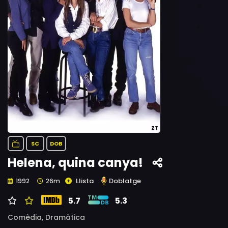
SC
DOB
Helena, quina canya!
Llista
Doblatge
1992
26m
5.7
5.3
Comèdia,
Dramàtica