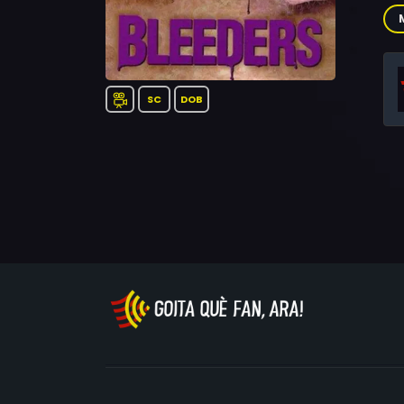
Gru
Car
Den
SC
DOB