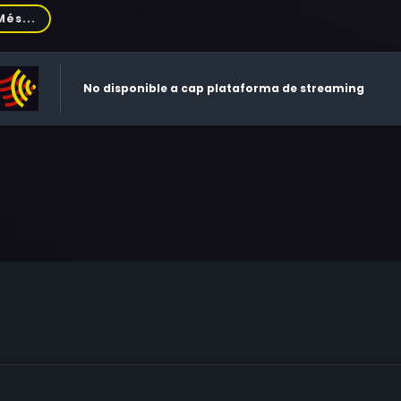
selle, Jackie Burroughs, Felicia Shulman, Michelle Brunet, Jo
Més...
men Ferlan, Lisa Bronwyn Moore, Christopher Heyerdahl, Gilli
is Lapalme, Matthieu Parent, Gary Jewell
No disponible a cap plataforma de streaming