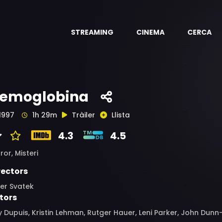
STREAMING
CINEMA
CERCA
emoglobina
1997
1h 29m
Tràiler
Llista
4.3
4.5
ror,
Misteri
rectors
er Svatek
tors
 Dupuis, Kristin Lehman, Rutger Hauer, Leni Parker, John Dunn-