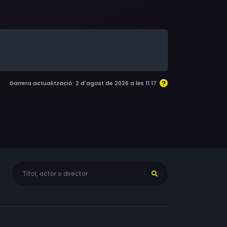
hn Harold Cail, David Deveau, Spencer Evans,
an Ferrabee, Robert Baril, André Dandurand,
Darrera actualització: 2 d'agost de 2026 a les 11:17