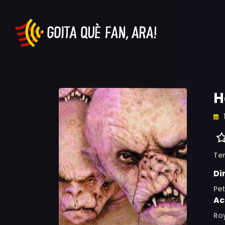
H
Ter
Di
Pet
Ac
Roy