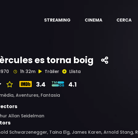
STREAMING
CINEMA
CERCA
èrcules es torna boig
1970
1h 32m
Tràiler
Llista
3.4
4.1
mèdia,
Aventures,
Fantasia
rectors
hur Allan Seidelman
tors
old Schwarzenegger, Taina Elg, James Karen, Arnold Stang, 