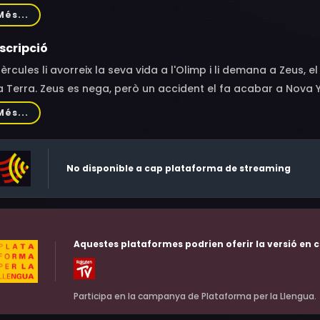
est Graves, Deborah Loomis, Tanny McDonald, Harold Burstein
Més...
scripció
èrcules li avorreix la seva vida a l'Olimp i li demana a Zeus, 
a Terra. Zeus es nega, però un accident el fa acabar a Nova Yo
seva arrogància li causen molts problemes fins que la filla d'u
Més...
que li comença a agradar la vida entre els mortals i es vol q
ia Nèmesi a castigar-lo...
No disponible a cap plataforma de streaming
Aquestes plataformes podrien oferir la versió en c
Participa en la campanya de Plataforma per la Llengua.