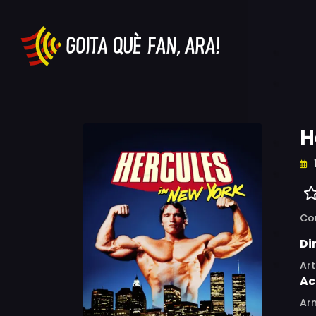
H
Co
Di
Art
Ac
Arn