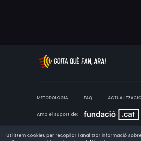
METODOLOGIA
FAQ
ACTUALITZACI
Amb el suport de:
Utilitzem cookies per recopilar i analitzar informació sobre
Versió: 3.13.0.202607011342