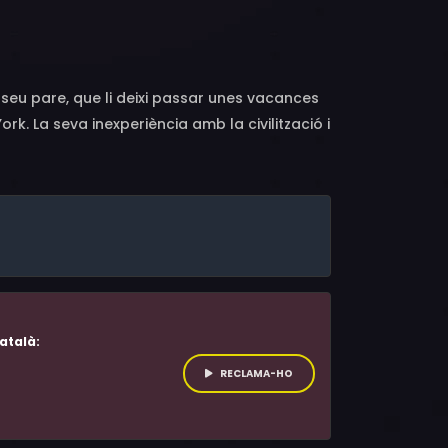
, George Bartenieff, Michael Lipton
el seu pare, que li deixi passar unes vacances
rk. La seva inexperiència amb la civilització i
n professor l'ajuda a adaptar-s'hi. El pitjor
uedar més temps, fins i tot quan el seu pare
atalà:
RECLAMA-HO