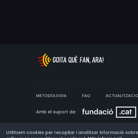
METODOLOGIA
FAQ
ACTUALITZACI
Amb el suport de:
Utilitzem cookies per recopilar i analitzar informació sobre
Versió: 3.13.0.202607011342