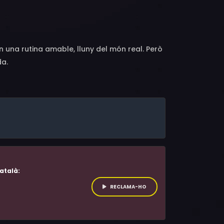
r, Davit Gavish, Yaron Levi Sabag, Omri David
 en una rutina amable, lluny del món real. Però
da.
atalà:
RECLAMA-HO