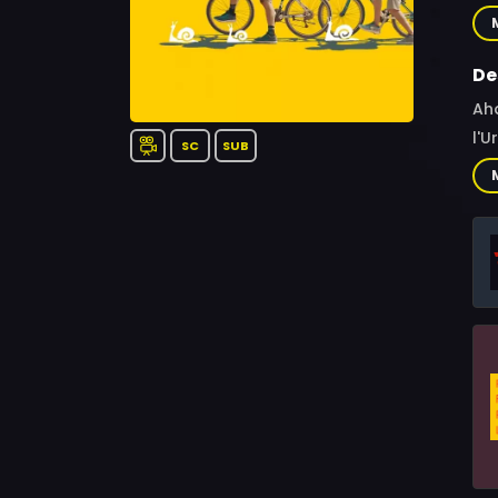
Kla
De
Aha
l'U
SC
SUB