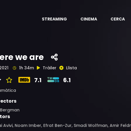
STREAMING
CINEMA
CERCA
ere we are
2021
1h 34m
Tràiler
Llista
7.1
6.1
amàtica
rectors
r Bergman
tors
i Avivi, Noam Imber, Efrat Ben-Zur, Smadi Wolfman, Amir Feldm