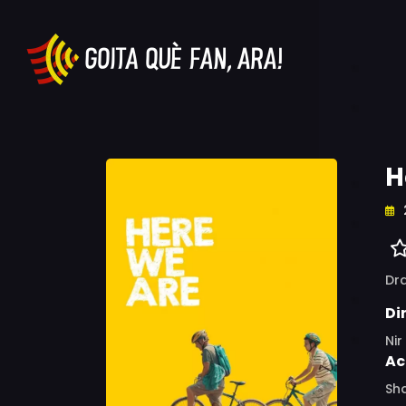
H
Dr
Di
Ni
Ac
Sha