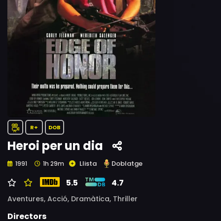
R+
DOB
Heroi per un dia
Llista
Doblatge
1991
1h 29m
5.5
4.7
Aventures,
Acció,
Dramàtica,
Thriller
Directors