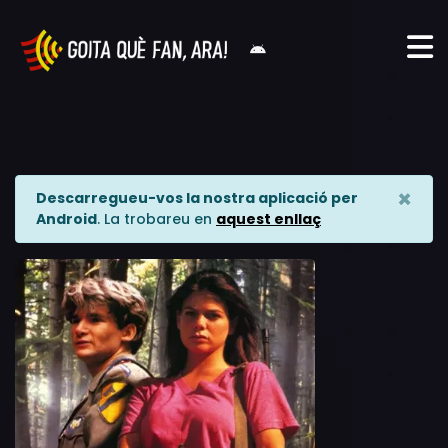
×
Descarregueu-vos la nostra aplicació per
Android
. La trobareu en
aquest enllaç