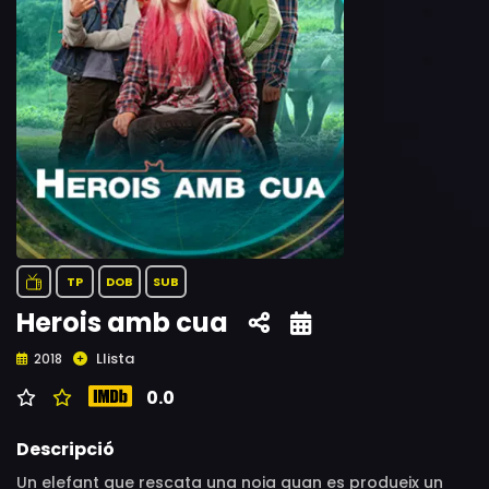
TP
DOB
SUB
Herois amb cua
Llista
2018
0.0
Descripció
Un elefant que rescata una noia quan es produeix un