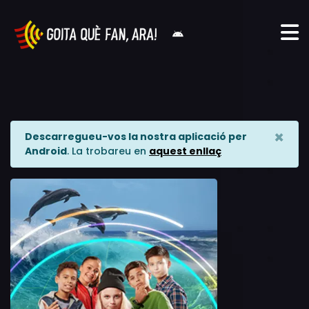
×
Descarregueu-vos la nostra aplicació per
Android
. La trobareu en
aquest enllaç