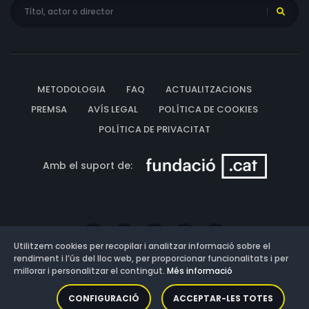
METODOLOGIA
FAQ
ACTUALITZACIONS
PREMSA
AVÍS LEGAL
POLÍTICA DE COOKIES
POLÍTICA DE PRIVACITAT
Amb el suport de:
Utilitzem cookies per recopilar i analitzar informació sobre el
rendiment i l’ús del lloc web, per proporcionar funcionalitats i per
millorar i personalitzar el contingut.
Més informació
Versió: 3.13.0.202607011342
CONFIGURACIÓ
ACCEPTAR-LES TOTES