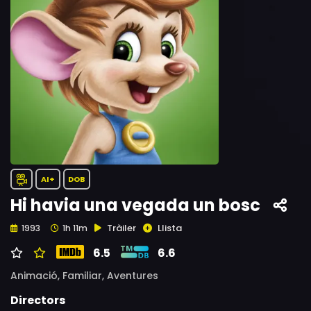
AI+
DOB
Hi havia una vegada un bosc
Tràiler
Llista
1993
1h 11m
6.5
6.6
Animació,
Familiar,
Aventures
Directors