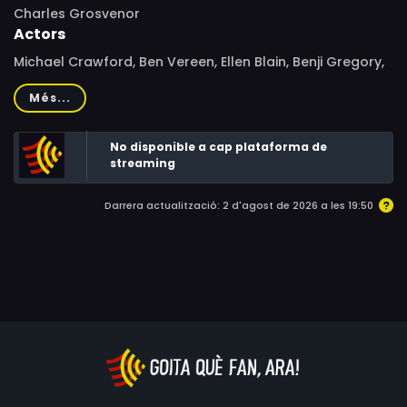
Charles Grosvenor
Actors
Michael Crawford, Ben Vereen, Ellen Blain, Benji Gregory,
Paige Gosney, Elisabeth Moss, Paul Eiding, Janet Waldo,
Més...
Will Estes, Charlie Adler, Rickey D'Shon Collins, Angel
Harper, Don Reed, Robert David Hall, Susan Silo
No disponible a cap plataforma de
streaming
Darrera actualització: 2 d'agost de 2026 a les 19:50