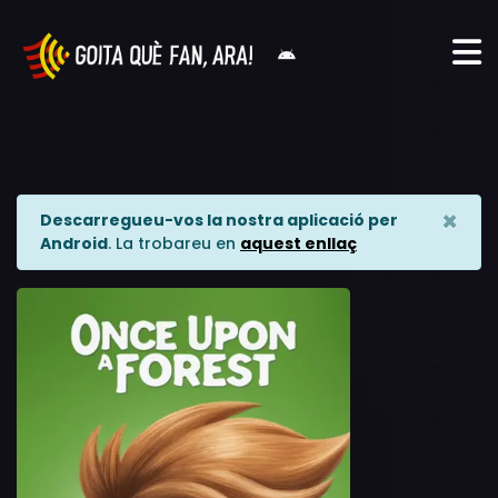
×
Descarregueu-vos la nostra aplicació per
Android
. La trobareu en
aquest enllaç