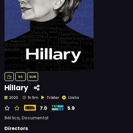
SC
SUB
Hillary
Tràiler
Llista
2020
1h 5m
7.0
5.9
Bèl·lica,
Documental
Directors