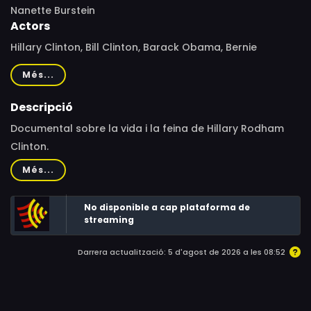
Nanette Burstein
Actors
Hillary Clinton, Bill Clinton, Barack Obama, Bernie
Sanders, Marian Wright Edelman, Andrea Mitchell, Gloria
Més...
Steinem, Kate McKinnon, Jerry Brown, Pat Buchanan,
Vince Foster, Donald Trump, Chris Matthews, John
Descripció
McCain, Elizabeth Warren, Phyllis Schlafly
Documental sobre la vida i la feina de Hillary Rodham
Clinton.
Més...
No disponible a cap plataforma de
streaming
Darrera actualització: 5 d'agost de 2026 a les 08:52