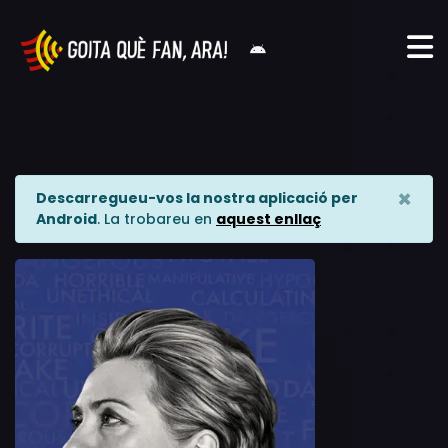
×
Descarregueu-vos la nostra aplicació per
Android
. La trobareu en
aquest enllaç