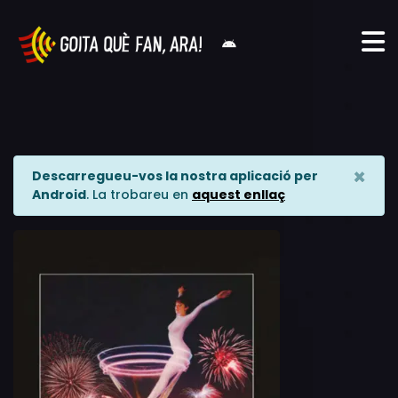
×
Descarregueu-vos la nostra aplicació per
Android
. La trobareu en
aquest enllaç