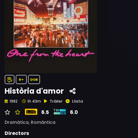
R+
DOB
Història d'amor
Tràiler
Llista
1982
1h 43m
6.5
6.0
Dramàtica,
Romàntica
Directors