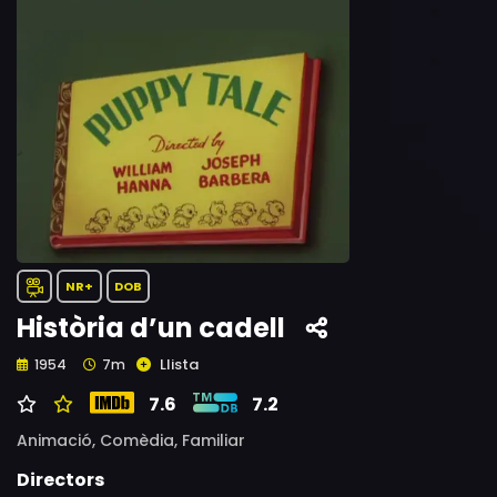
NR+
DOB
Història d’un cadell
Llista
1954
7m
7.6
7.2
Animació,
Comèdia,
Familiar
Directors