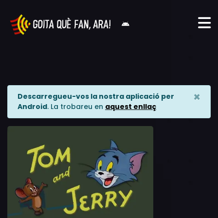
×
Descarregueu-vos la nostra aplicació per
Android
. La trobareu en
aquest enllaç