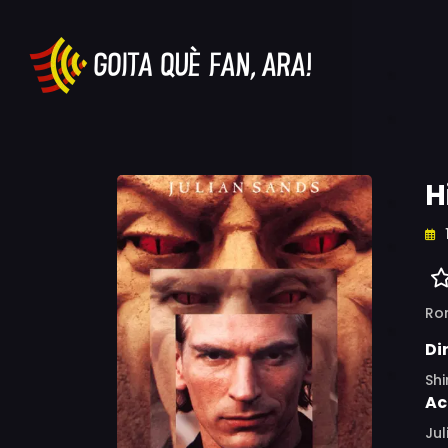
H
Ro
Di
Sh
Ac
Jul