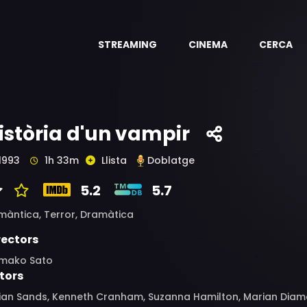
STREAMING
CINEMA
CERCA
istòria d'un vampir
1993
1h 33m
Llista
Doblatge
5.2
5.7
màntica,
Terror,
Dramàtica
rectors
imako Sato
tors
ian Sands, Kenneth Cranham, Suzanna Hamilton, Marian Diamo